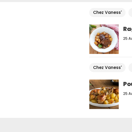
Chez Vaness'
Ra
25 Av
Chez Vaness'
Po
25 Av