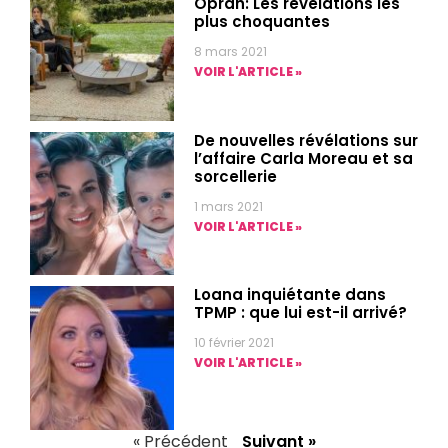
Oprah: Les révelations les
plus choquantes
8 mars 2021
VOIR L'ARTICLE »
De nouvelles révélations sur
l’affaire Carla Moreau et sa
sorcellerie
1 mars 2021
VOIR L'ARTICLE »
Loana inquiétante dans
TPMP : que lui est-il arrivé?
10 février 2021
VOIR L'ARTICLE »
« Précédent
Suivant »