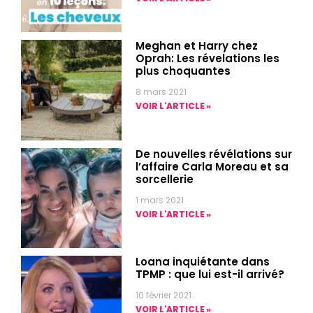
Meghan et Harry chez
Oprah: Les révelations les
plus choquantes
8 mars 2021
VOIR L'ARTICLE »
De nouvelles révélations sur
l’affaire Carla Moreau et sa
sorcellerie
1 mars 2021
VOIR L'ARTICLE »
Loana inquiétante dans
TPMP : que lui est-il arrivé?
10 février 2021
VOIR L'ARTICLE »