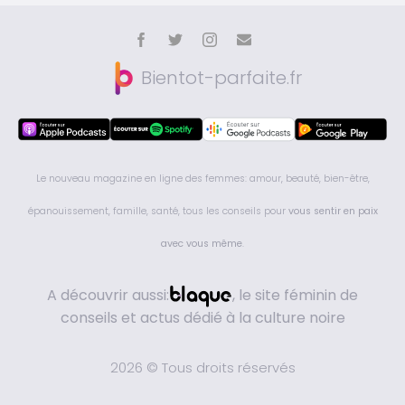
Bientot-parfaite.fr
Le nouveau magazine en ligne des femmes: amour, beauté, bien-être,
épanouissement, famille, santé, tous les conseils pour
vous sentir en paix
avec vous même
.
A découvrir aussi:
, le site féminin de
conseils et actus dédié à la culture noire
2026 © Tous droits réservés