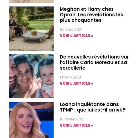
Meghan et Harry chez
Oprah: Les révelations les
plus choquantes
8 mars 2021
VOIR L'ARTICLE »
De nouvelles révélations sur
l’affaire Carla Moreau et sa
sorcellerie
1 mars 2021
VOIR L'ARTICLE »
Loana inquiétante dans
TPMP : que lui est-il arrivé?
10 février 2021
VOIR L'ARTICLE »