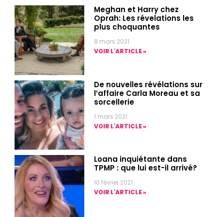
Meghan et Harry chez
Oprah: Les révelations les
plus choquantes
8 mars 2021
VOIR L'ARTICLE »
De nouvelles révélations sur
l’affaire Carla Moreau et sa
sorcellerie
1 mars 2021
VOIR L'ARTICLE »
Loana inquiétante dans
TPMP : que lui est-il arrivé?
10 février 2021
VOIR L'ARTICLE »