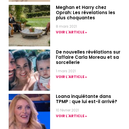
Meghan et Harry chez
Oprah: Les révelations les
plus choquantes
8 mars 2021
VOIR L'ARTICLE »
De nouvelles révélations sur
l’affaire Carla Moreau et sa
sorcellerie
1 mars 2021
VOIR L'ARTICLE »
Loana inquiétante dans
TPMP : que lui est-il arrivé?
10 février 2021
VOIR L'ARTICLE »