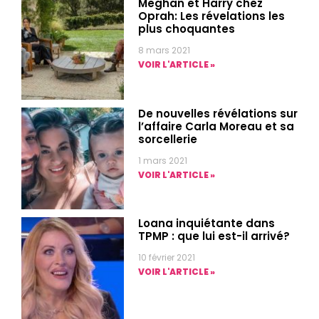
Meghan et Harry chez
Oprah: Les révelations les
plus choquantes
8 mars 2021
VOIR L'ARTICLE »
De nouvelles révélations sur
l’affaire Carla Moreau et sa
sorcellerie
1 mars 2021
VOIR L'ARTICLE »
Loana inquiétante dans
TPMP : que lui est-il arrivé?
10 février 2021
VOIR L'ARTICLE »