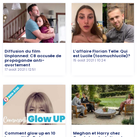
Diffusion du film
L’affaire Florian Telle: Qui
Unplanned: C8 accusée de
est Lucile (toomuchlucile)?
propagande anti-
15 août 2021
10:24
avortement
17 août 2021
12:51
Comment glow up en 10
Meghan et Harry chez