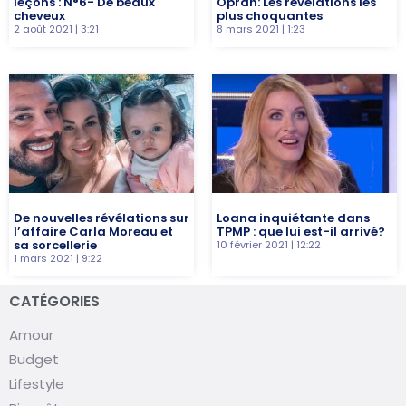
leçons : N°6- De beaux
Oprah: Les révelations les
cheveux
plus choquantes
2 août 2021
3:21
8 mars 2021
1:23
De nouvelles révélations sur
Loana inquiétante dans
l’affaire Carla Moreau et
TPMP : que lui est-il arrivé?
sa sorcellerie
10 février 2021
12:22
1 mars 2021
9:22
CATÉGORIES
Amour
Budget
Lifestyle