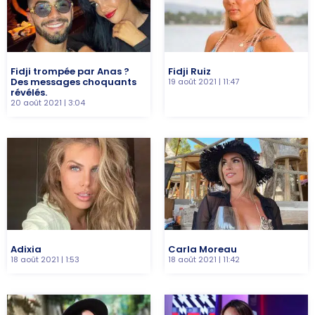
Fidji trompée par Anas ?
Fidji Ruiz
Des messages choquants
19 août 2021
11:47
révélés.
20 août 2021
3:04
Adixia
Carla Moreau
18 août 2021
1:53
18 août 2021
11:42