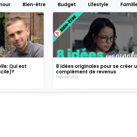
mour
Bien-être
Budget
Lifestyle
Famill
elle: Qui est
8 idées originales pour se créer 
cile)?
complément de revenus
1 février 2021