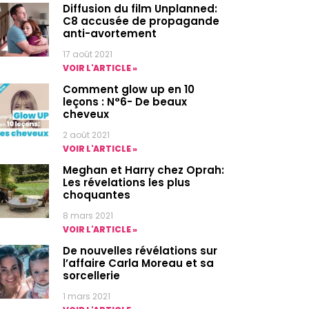
Diffusion du film Unplanned:
C8 accusée de propagande
anti-avortement
17 août 2021
VOIR L'ARTICLE »
Comment glow up en 10
leçons : N°6- De beaux
cheveux
2 août 2021
VOIR L'ARTICLE »
Meghan et Harry chez Oprah:
Les révelations les plus
choquantes
8 mars 2021
VOIR L'ARTICLE »
De nouvelles révélations sur
l’affaire Carla Moreau et sa
sorcellerie
1 mars 2021