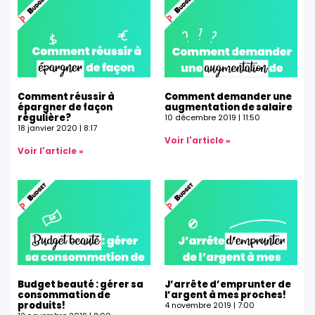
Comment réussir à
Comment demander une
épargner de façon
augmentation de salaire
régulière?
10 décembre 2019
11:50
18 janvier 2020
8:17
Voir l'article »
Voir l'article »
Budget beauté : gérer sa
J’arrête d’emprunter de
consommation de
l’argent à mes proches!
produits!
4 novembre 2019
7:00