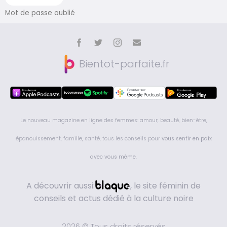
Mot de passe oublié
Bientot-parfaite.fr
Le nouveau magazine en ligne des femmes: amour, beauté, bien-être,
épanouissement, famille, santé, tous les conseils pour
vous sentir en paix
avec vous même
.
A découvrir aussi:
, le site féminin de
conseils et actus dédié à la culture noire
2026 © Tous droits réservés