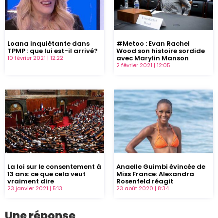
Loana inquiétante dans
#Metoo : Evan Rachel
TPMP : que lui est-il arrivé?
Wood son histoire sordide
avec Marylin Manson
10 février 2021
12:22
2 février 2021
12:05
La loi sur le consentement à
Anaelle Guimbi évincée de
13 ans: ce que cela veut
Miss France: Alexandra
vraiment dire
Rosenfeld réagit
23 janvier 2021
5:13
23 août 2020
8:34
Une réponse