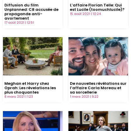
Diffusion du film
L’affaire Florian Telle: Qui
Unplanned: C8 accusée de
est Lucile (toomuchlucile)?
propagande anti-
15 août 2021
10:24
avortement
17 août 2021
12:51
Meghan et Harry chez
De nouvelles révélations sur
Oprah: Les révelations les
l’affaire Carla Moreau et
plus choquantes
sa sorcellerie
8 mars 2021
1:23
1 mars 2021
9:22