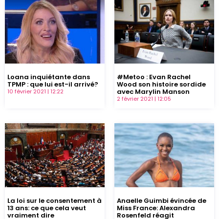
Loana inquiétante dans
#Metoo : Evan Rachel
TPMP : que lui est-il arrivé?
Wood son histoire sordide
avec Marylin Manson
10 février 2021
12:22
2 février 2021
12:05
La loi sur le consentement à
Anaelle Guimbi évincée de
13 ans: ce que cela veut
Miss France: Alexandra
vraiment dire
Rosenfeld réagit