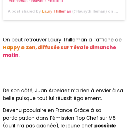
#chrismas #lastweek #excited
A post shared by
Laury Thilleman
(@laurythilleman) on
Dec 16
On peut retrouver Laury Thilleman à l’affiche de
Happy & Zen, diffusée sur Téva le dimanche
matin
.
De son côté, Juan Arbelaez n’a rien à envier à sa
belle puisque tout lui réussit également.
Devenu populaire en France Grâce à sa
participation dans l’émission Top Chef sur M6
(qu’il n’a pas gagnée), le jeune chef
possède