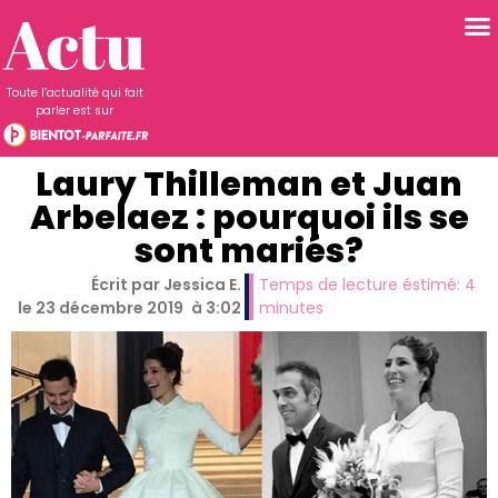
Toute l’actualité qui fait
parler est sur
Laury Thilleman et Juan
Arbelaez : pourquoi ils se
sont mariés?
Écrit par
Jessica E.
Temps de lecture éstimé:
4
le
23 décembre 2019
à
3:02
minutes