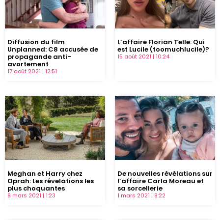
Diffusion du film
L’affaire Florian Telle: Qui
Unplanned: C8 accusée de
est Lucile (toomuchlucile)?
propagande anti-
15 août 2021
10:24
avortement
17 août 2021
12:51
Meghan et Harry chez
De nouvelles révélations sur
Oprah: Les révelations les
l’affaire Carla Moreau et
plus choquantes
sa sorcellerie
8 mars 2021
1:23
1 mars 2021
9:22