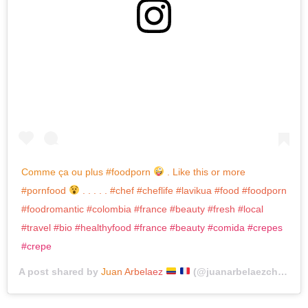
View this post on Instagram
Comme ça ou plus #foodporn
. Like this or more
#pornfood
. . . . . #chef #cheflife #lavikua #food #foodporn
#foodromantic #colombia #france #beauty #fresh #local
#travel #bio #healthyfood #france #beauty #comida #crepes
#crepe
A post shared by
Juan Arbelaez
(@juanarbelaezchef) on