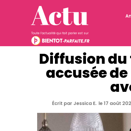
A
Toute l’actualité qui fait parler est sur
Diffusion du
accusée de
av
Écrit par
Jessica E.
le
17 août 202