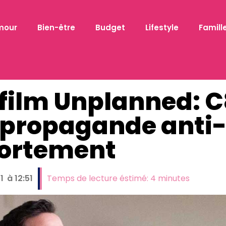
mour
Bien-être
Budget
Lifestyle
Famill
 film Unplanned: 
 propagande anti
ortement
1
à
12:51
Temps de lecture éstimé:
4
minutes