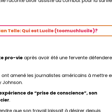
Elle raconte avoir assisté au combat pour la survi
rian Telle: Qui est Lucile (toomuchlucile)?
ste pro-vie
après avoir été une fervente défender
ts ont amené les journalistes américains à mettre 
by Johnson.
xpérience de “prise de conscience”, son
cier
.
rendre que son travail laissait à désirer depuis