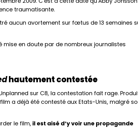
ptembre 2009. C’est à cette date qu’Abby Johsson
ience traumatisante.
egistré aucun avortement sur fœtus de 13 semaines s
té mise en doute par de nombreux journalistes
ed
hautement contestée
Unplanned sur C8, la contestation fait rage. Produi
 film a déjà été contesté aux Etats-Unis, malgré s
der le film,
il est aisé d’y voir une propagande