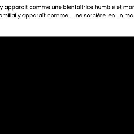
n y apparait comme une bienfaitrice humble et mar
 familial y apparaît comme… une sorcière, en un mot