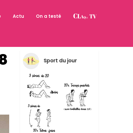
e
Actu
On a testé
C8
Sport du jour
-