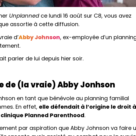
nner
Unplanned
ce lundi 16 août sur C8, vous avez
e assortie à cette diffusion.
vraie d’
Abby Johnson
, ex-employée d’un plannin
rtement.
ait parler de lui depuis hier soir.
ie de (la vraie) Abby Jonhson
hson en tant que bénévole au planning familial
mmes. En effet,
elle défendait à l’origine le droit 
la clinique Planned Parenthood
.
rtement par aspiration que Abby Johnson va faire 