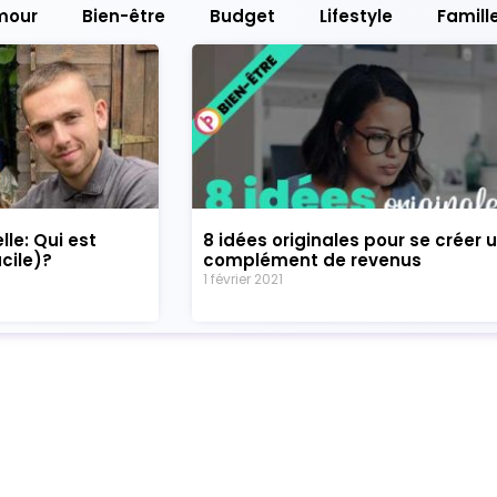
mour
Bien-être
Budget
Lifestyle
Famill
elle: Qui est
8 idées originales pour se créer 
cile)?
complément de revenus
1 février 2021