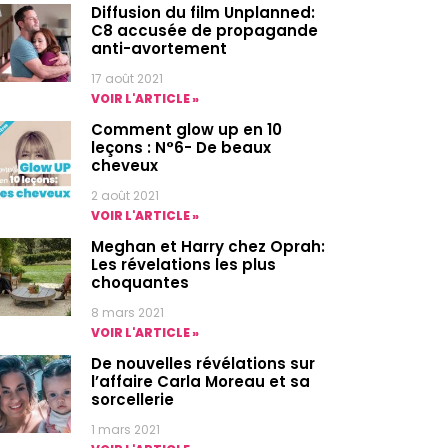
Diffusion du film Unplanned:
C8 accusée de propagande
anti-avortement
17 août 2021
VOIR L'ARTICLE »
Comment glow up en 10
leçons : N°6- De beaux
cheveux
2 août 2021
VOIR L'ARTICLE »
Meghan et Harry chez Oprah:
Les révelations les plus
choquantes
8 mars 2021
VOIR L'ARTICLE »
De nouvelles révélations sur
l’affaire Carla Moreau et sa
sorcellerie
1 mars 2021